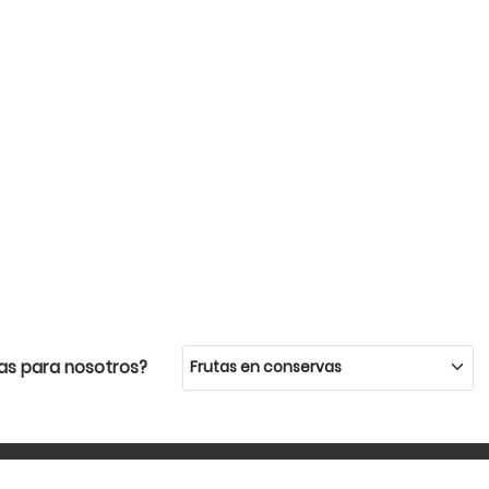
as para nosotros?
ico:
Llamada a la Sede: