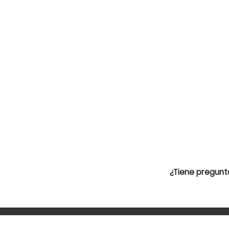
¿Tiene pregunt
24/7 Línea directa
Correo electrón